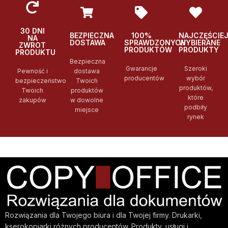
30 DNI
BEZPIECZNA
100%
NAJCZĘŚCIE
NA
DOSTAWA
SPRAWDZONYCH
WYBIERANE
ZWROT
PRODUKTÓW
PRODUKTY
PRODUKTU
Bezpieczna
Gwarancje
Szeroki
Pewność i
dostawa
producentów
wybór
bezpieczeństwo
Twoich
produktów,
Twoich
produktów
które
zakupów
w dowolne
podbiły
miejsce
rynek
Rozwiązania dla Twojego biura i dla Twojej firmy. Drukarki,
kserokopiarki różnych producentów. Produkty, usługi i