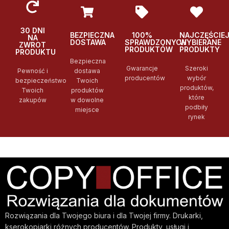
30 DNI
BEZPIECZNA
100%
NAJCZĘŚCIE
NA
DOSTAWA
SPRAWDZONYCH
WYBIERANE
ZWROT
PRODUKTÓW
PRODUKTY
PRODUKTU
Bezpieczna
Gwarancje
Szeroki
Pewność i
dostawa
producentów
wybór
bezpieczeństwo
Twoich
produktów,
Twoich
produktów
które
zakupów
w dowolne
podbiły
miejsce
rynek
Rozwiązania dla Twojego biura i dla Twojej firmy. Drukarki,
kserokopiarki różnych producentów. Produkty, usługi i