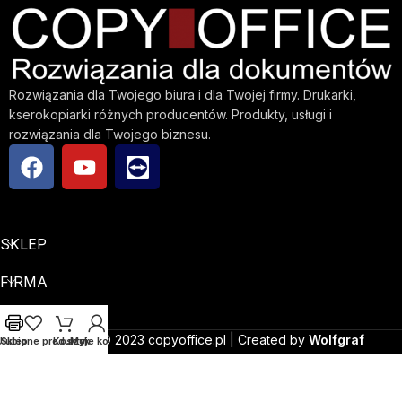
Rozwiązania dla Twojego biura i dla Twojej firmy. Drukarki,
kserokopiarki różnych producentów. Produkty, usługi i
rozwiązania dla Twojego biznesu.
SKLEP
FIRMA
INFO
Copyright © 2023 copyoffice.pl | Created by
Wolfgraf
Ulubione produkty
Sklep
Koszyk
Moje konto