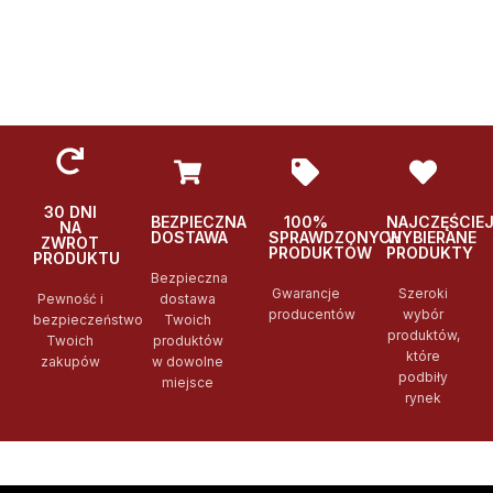
30 DNI
BEZPIECZNA
100%
NAJCZĘŚCIE
NA
DOSTAWA
SPRAWDZONYCH
WYBIERANE
ZWROT
PRODUKTÓW
PRODUKTY
PRODUKTU
Bezpieczna
Gwarancje
Szeroki
Pewność i
dostawa
producentów
wybór
bezpieczeństwo
Twoich
produktów,
Twoich
produktów
które
zakupów
w dowolne
podbiły
miejsce
rynek