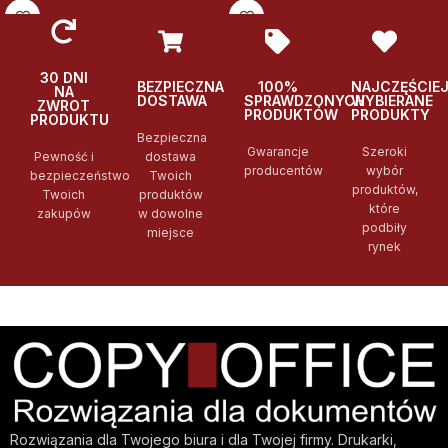
30 DNI
BEZPIECZNA
100%
NAJCZĘŚCIE
NA
DOSTAWA
SPRAWDZONYCH
WYBIERANE
ZWROT
PRODUKTÓW
PRODUKTY
PRODUKTU
Bezpieczna
Gwarancje
Szeroki
Pewność i
dostawa
producentów
wybór
bezpieczeństwo
Twoich
produktów,
Twoich
produktów
które
zakupów
w dowolne
podbiły
miejsce
rynek
Rozwiązania dla Twojego biura i dla Twojej firmy. Drukarki,