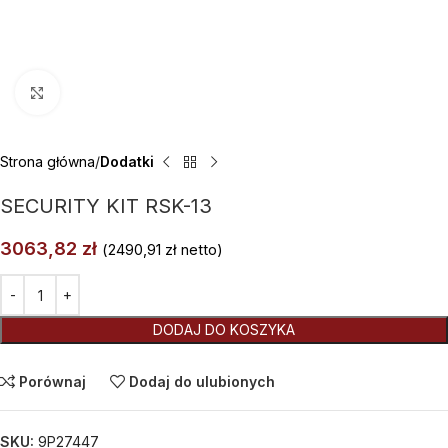
Kliknij aby powiększyć
Strona główna
Dodatki
SECURITY KIT RSK-13
3063,82
zł
(
2490,91
zł
netto)
Alternative:
DODAJ DO KOSZYKA
Porównaj
Dodaj do ulubionych
SKU:
9P27447