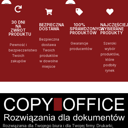
30 DNI
BEZPIECZNA
100%
NAJCZĘŚCIE
NA
DOSTAWA
SPRAWDZONYCH
WYBIERANE
ZWROT
PRODUKTÓW
PRODUKTY
PRODUKTU
Bezpieczna
Gwarancje
Szeroki
Pewność i
dostawa
producentów
wybór
bezpieczeństwo
Twoich
produktów,
Twoich
produktów
które
zakupów
w dowolne
podbiły
miejsce
rynek
Rozwiązania dla Twojego biura i dla Twojej firmy. Drukarki,