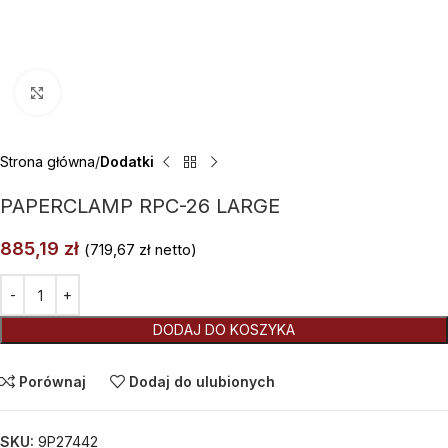
Kliknij aby powiększyć
Strona główna
Dodatki
PAPERCLAMP RPC-26 LARGE
885,19
zł
(
719,67
zł
netto)
Alternative:
DODAJ DO KOSZYKA
Porównaj
Dodaj do ulubionych
SKU:
9P27442