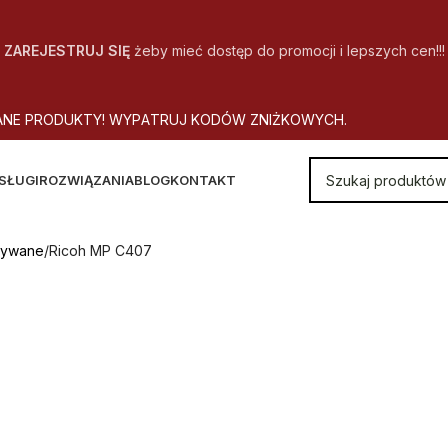
ZAREJESTRUJ SIĘ
żeby mieć dostęp do promocji i lepszych cen!!!
A
N
E
P
R
O
D
U
K
T
Y
!
W
Y
P
A
T
R
U
J
K
O
D
Ó
W
Z
N
I
Ż
K
O
W
Y
C
H
.
SŁUGI
ROZWIĄZANIA
BLOG
KONTAKT
żywane
Ricoh MP C407