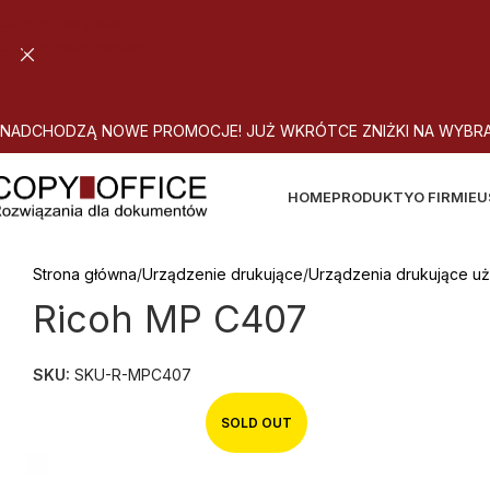
Skip to navigation
Skip to main content
N
A
D
C
H
O
D
Z
Ą
N
O
W
E
P
R
O
M
O
C
J
E
!
J
U
Ż
W
K
R
Ó
T
C
E
Z
N
I
Ż
K
I
N
A
W
Y
B
R
HOME
PRODUKTY
O FIRMIE
U
Strona główna
Urządzenie drukujące
Urządzenia drukujące u
Ricoh MP C407
SKU:
SKU-R-MPC407
SOLD OUT