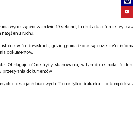
YouT
wania wynoszącym zaledwie 19 sekund, ta drukarka oferuje błyska
 natężeniu ruchu.
otne w środowiskach, gdzie gromadzone są duże ilości informacji
ania dokumentów.
. Obsługuje różne tryby skanowania, w tym do e-maila, folderu,
y przesyłania dokumentów.
ych operacjach biurowych. To nie tylko drukarka – to kompleksow