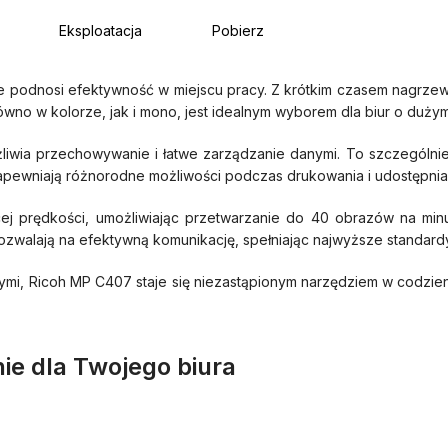
Eksploatacja
Pobierz
e podnosi efektywność w miejscu pracy. Z krótkim czasem nagrze
wno w kolorze, jak i mono, jest idealnym wyborem dla biur o dużym
a przechowywanie i łatwe zarządzanie danymi. To szczególnie ist
zapewniają różnorodne możliwości podczas drukowania i udostępni
 prędkości, umożliwiając przetwarzanie do 40 obrazów na minutę
zwalają na efektywną komunikację, spełniając najwyższe standard
i, Ricoh MP C407 staje się niezastąpionym narzędziem w codzienn
ie dla Twojego biura