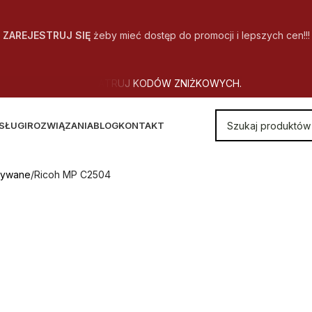
ZAREJESTRUJ SIĘ
żeby mieć dostęp do promocji i lepszych cen!!!
SŁUGI
ROZWIĄZANIA
BLOG
KONTAKT
żywane
Ricoh MP C2504