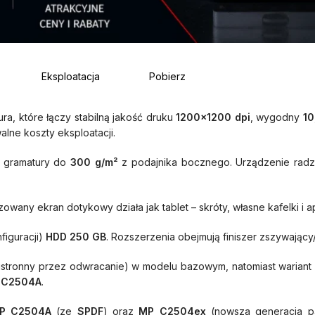
Eksploatacja
Pobierz
ra, które łączy stabilną jakość druku
1200×1200 dpi
, wygodny
10
lne koszty eksploatacji.
, gramatury do
300 g/m²
z podajnika bocznego. Urządzenie radzi
owany ekran dotykowy działa jak tablet – skróty, własne kafelki i 
figuracji)
HDD 250 GB
. Rozszerzenia obejmują finiszer zszywając
stronny przez odwracanie) w modelu bazowym, natomiast wariant
 C2504A
.
P C2504A
(ze
SPDF
) oraz
MP C2504ex
(nowsza generacja p