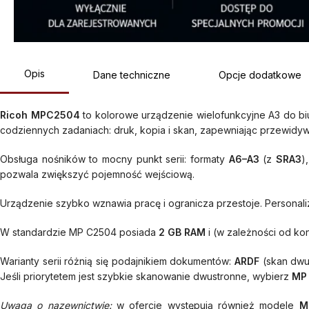
Opis
Dane techniczne
Opcje dodatkowe
Ricoh MPC2504
to kolorowe urządzenie wielofunkcyjne A3 do biu
codziennych zadaniach: druk, kopia i skan, zapewniając przewidywa
Obsługa nośników to mocny punkt serii: formaty
A6–A3
(z
SRA3
)
pozwala zwiększyć pojemność wejściową.
Urządzenie szybko wznawia pracę i ogranicza przestoje. Personaliz
W standardzie MP C2504 posiada
2 GB RAM
i (w zależności od kon
Warianty serii różnią się podajnikiem dokumentów:
ARDF
(skan dwu
Jeśli priorytetem jest szybkie skanowanie dwustronne, wybierz
MP
Uwaga o nazewnictwie:
w ofercie występują również modele
M