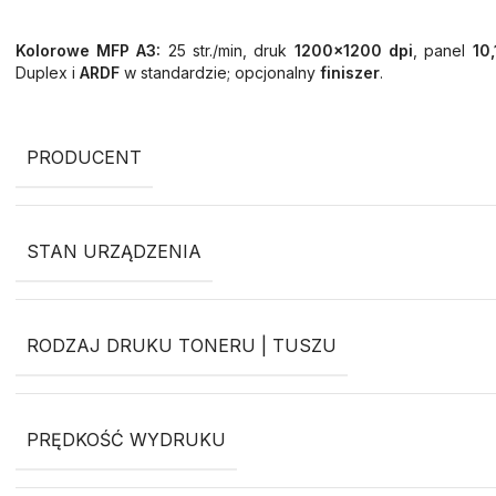
Kolorowe MFP A3:
25 str./min, druk
1200×1200 dpi
, panel
10,
Duplex i
ARDF
w standardzie; opcjonalny
finiszer
.
PRODUCENT
STAN URZĄDZENIA
RODZAJ DRUKU TONERU | TUSZU
PRĘDKOŚĆ WYDRUKU