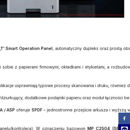
,1″ Smart Operation Panel
, automatyczny dupleks oraz prostą ob
 sobie z papierami firmowymi, okładkami i etykietami, a rozbud
aplikacje usprawniają typowe procesy skanowania i druku, również 
y/dziurkujący, dodatkowe podajniki papieru oraz moduł łączności 
A / ASP
oferuje
SPDF
– jednostronne przejście arkusza i wyższą wy
Zalog
anelu/kontrolera). W oznaczeniu bazowym
MP C2504 (SP)
nie
Team