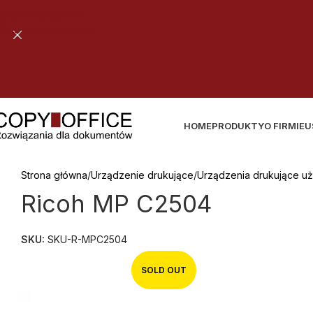
Skip to navigation
Skip to main content
B
E
Z
P
I
E
C
Z
N
A
D
O
S
T
A
W
A
T
W
O
J
E
G
O
Z
A
M
Ó
W
I
E
N
I
A
HOME
PRODUKTY
O FIRMIE
U
Strona główna
Urządzenie drukujące
Urządzenia drukujące u
Ricoh MP C2504
SKU:
SKU-R-MPC2504
SOLD OUT