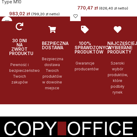
Type M10
770,47
zł
(
626,40
zł
netto)
983,02
zł
(
799,20
zł
netto)
30 DNI
BEZPIECZNA
100%
NAJCZĘŚCIE
NA
DOSTAWA
SPRAWDZONYCH
WYBIERANE
ZWROT
PRODUKTÓW
PRODUKTY
PRODUKTU
Bezpieczna
Gwarancje
Szeroki
Pewność i
dostawa
producentów
wybór
bezpieczeństwo
Twoich
produktów,
Twoich
produktów
które
zakupów
w dowolne
podbiły
miejsce
rynek