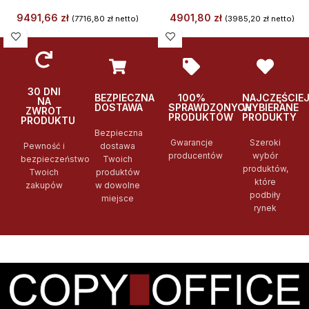
9491,66
zł
4901,80
zł
(
7716,80
zł
netto)
(
3985,20
zł
netto)
30 DNI
BEZPIECZNA
100%
NAJCZĘŚCIE
NA
DOSTAWA
SPRAWDZONYCH
WYBIERANE
ZWROT
PRODUKTÓW
PRODUKTY
PRODUKTU
Bezpieczna
Gwarancje
Szeroki
Pewność i
dostawa
producentów
wybór
bezpieczeństwo
Twoich
produktów,
Twoich
produktów
które
zakupów
w dowolne
podbiły
miejsce
rynek