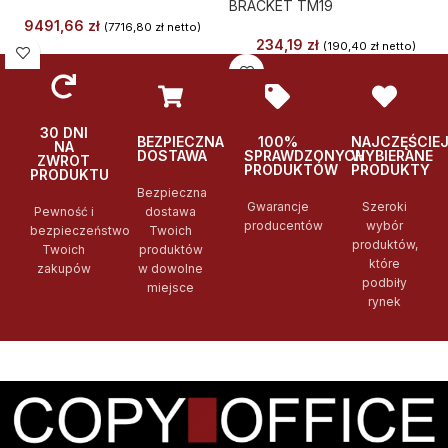
BRACKET TM19
9491,66
zł
(
7716,80
zł
netto)
234,19
zł
(
190,40
zł
netto)
30 DNI
BEZPIECZNA
100%
NAJCZĘŚCIE
NA
DOSTAWA
SPRAWDZONYCH
WYBIERANE
ZWROT
PRODUKTÓW
PRODUKTY
PRODUKTU
Bezpieczna
Gwarancje
Szeroki
Pewność i
dostawa
producentów
wybór
bezpieczeństwo
Twoich
produktów,
Twoich
produktów
które
zakupów
w dowolne
podbiły
miejsce
rynek