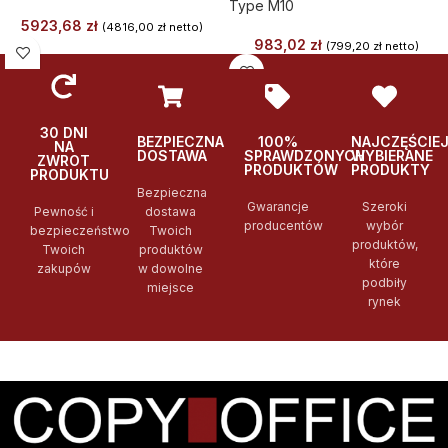
Type M10
5923,68
zł
(
4816,00
zł
netto)
983,02
zł
(
799,20
zł
netto)
30 DNI
BEZPIECZNA
100%
NAJCZĘŚCIE
NA
DOSTAWA
SPRAWDZONYCH
WYBIERANE
ZWROT
PRODUKTÓW
PRODUKTY
PRODUKTU
Bezpieczna
Gwarancje
Szeroki
Pewność i
dostawa
producentów
wybór
bezpieczeństwo
Twoich
produktów,
Twoich
produktów
które
zakupów
w dowolne
podbiły
miejsce
rynek