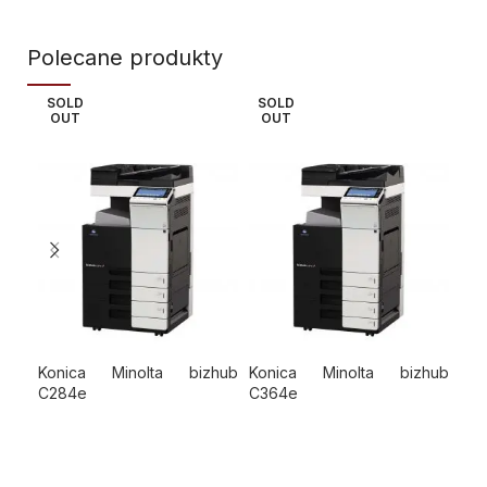
Polecane produkty
SOLD
SOLD
SO
OUT
OUT
O
Konica Minolta bizhub
Konica Minolta bizhub
Kon
C284e
C364e
DOWIEDZ SIĘ WIĘCEJ
DOWIEDZ SIĘ WIĘCEJ
Po
Podglad
Podglad