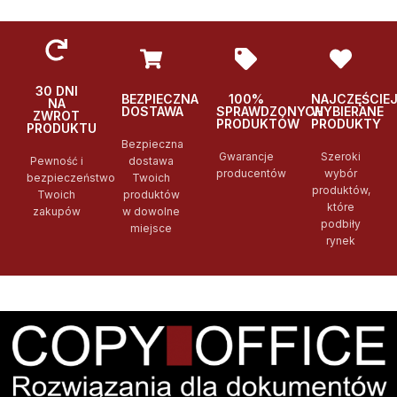
30 DNI
BEZPIECZNA
100%
NAJCZĘŚCIE
NA
DOSTAWA
SPRAWDZONYCH
WYBIERANE
ZWROT
PRODUKTÓW
PRODUKTY
PRODUKTU
Bezpieczna
Gwarancje
Szeroki
Pewność i
dostawa
producentów
wybór
bezpieczeństwo
Twoich
produktów,
Twoich
produktów
które
zakupów
w dowolne
podbiły
miejsce
rynek