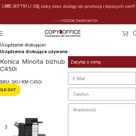
Skip to navigation
ZAREJESTRUJ SIĘ
żeby mieć dostęp do promocji i lepszych cen!!!
Skip to main content
Y
C
H
.
Strona główna
Urządzenie drukujące
Urządzenia drukujące używane
Konica Minolta bizhub
Zapytaj o cenę
C450i
SKU:
SKU-KM-C450i
OLD OUT