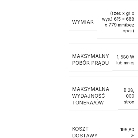
(szer. x gł. x
wys.) 615 x 688
WYMIAR
x 779 mm(bez
opcji)
MAKSYMALNY
1
,
580 W
POBÓR PRĄDU
lub mniej
MAKSYMALNA
B 28
,
WYDAJNOŚĆ
000
stron
TONERA/ÓW
KOSZT
196,80
DOSTAWY
zł