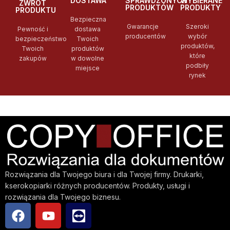
DOSTAWA
SPRAWDZONYCH
WYBIERANE
ZWROT
PRODUKTÓW
PRODUKTY
PRODUKTU
Bezpieczna
Gwarancje
Szeroki
Pewność i
dostawa
producentów
wybór
bezpieczeństwo
Twoich
produktów,
Twoich
produktów
które
zakupów
w dowolne
podbiły
miejsce
rynek
Rozwiązania dla Twojego biura i dla Twojej firmy. Drukarki,
kserokopiarki różnych producentów. Produkty, usługi i
rozwiązania dla Twojego biznesu.