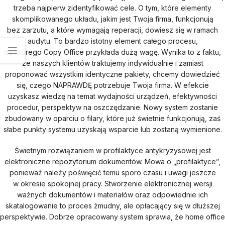
trzeba najpierw zidentyfikować cele. O tym, które elementy
skomplikowanego układu, jakim jest Twoja firma, funkcjonują
bez zarzutu, a które wymagają reperacji, dowiesz się w ramach
audytu. To bardzo istotny element całego procesu,
do którego Copy Office przykłada dużą wagę. Wynika to z faktu,
że naszych klientów traktujemy indywidualnie i zamiast
proponować wszystkim identyczne pakiety, chcemy dowiedzieć
się, czego NAPRAWDĘ potrzebuje Twoja firma. W efekcie
uzyskasz wiedzę na temat wydajności urządzeń, efektywności
procedur, perspektyw na oszczędzanie. Nowy system zostanie
zbudowany w oparciu o filary, które już świetnie funkcjonują, zaś
słabe punkty systemu uzyskają wsparcie lub zostaną wymienione.
Świetnym rozwiązaniem w profilaktyce antykryzysowej jest
elektroniczne repozytorium dokumentów. Mowa o „profilaktyce”,
ponieważ należy poświęcić temu sporo czasu i uwagi jeszcze
w okresie spokojnej pracy. Stworzenie elektronicznej wersji
ważnych dokumentów i materiałów oraz odpowiednie ich
skatalogowanie to proces żmudny, ale opłacający się w dłuższej
perspektywie. Dobrze opracowany system sprawia, że home office