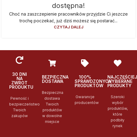
dostępna!
Choć na zaszczepienie pracowników przyjdzie Ci jeszcze
trochę poczekać, już dziś możesz się postarać...
CZYTAJ DALEJ
30 DNI
BEZPIECZNA
100%
NAJCZĘŚCIE
NA
DOSTAWA
SPRAWDZONYCH
WYBIERANE
ZWROT
PRODUKTÓW
PRODUKTY
PRODUKTU
Bezpieczna
Gwarancje
Szeroki
Pewność i
dostawa
producentów
wybór
bezpieczeństwo
Twoich
produktów,
Twoich
produktów
które
zakupów
w dowolne
podbiły
miejsce
rynek