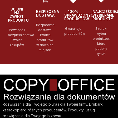
30 DNI
BEZPIECZNA
100%
NAJCZĘŚCIE
NA
DOSTAWA
SPRAWDZONYCH
WYBIERANE
ZWROT
PRODUKTÓW
PRODUKTY
PRODUKTU
Bezpieczna
Gwarancje
Szeroki
Pewność i
dostawa
producentów
wybór
bezpieczeństwo
Twoich
produktów,
Twoich
produktów
które
zakupów
w dowolne
podbiły
miejsce
rynek
Rozwiązania dla Twojego biura i dla Twojej firmy. Drukarki,
kserokopiarki różnych producentów. Produkty, usługi i
rozwiązania dla Twojego biznesu.