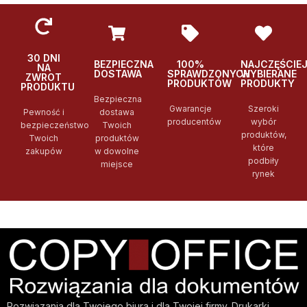
30 DNI
BEZPIECZNA
100%
NAJCZĘŚCIE
NA
DOSTAWA
SPRAWDZONYCH
WYBIERANE
ZWROT
PRODUKTÓW
PRODUKTY
PRODUKTU
Bezpieczna
Gwarancje
Szeroki
Pewność i
dostawa
producentów
wybór
bezpieczeństwo
Twoich
produktów,
Twoich
produktów
które
zakupów
w dowolne
podbiły
miejsce
rynek
Rozwiązania dla Twojego biura i dla Twojej firmy. Drukarki,