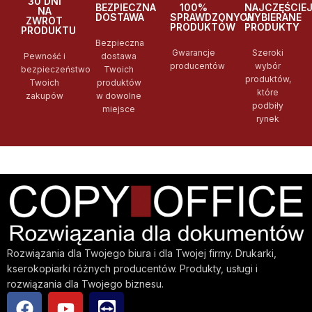
30 DNI
BEZPIECZNA
100%
NAJCZĘŚCIE
NA
DOSTAWA
SPRAWDZONYCH
WYBIERANE
ZWROT
PRODUKTÓW
PRODUKTY
PRODUKTU
Bezpieczna
Gwarancje
Szeroki
Pewność i
dostawa
producentów
wybór
bezpieczeństwo
Twoich
produktów,
Twoich
produktów
które
zakupów
w dowolne
podbiły
miejsce
rynek
Rozwiązania dla Twojego biura i dla Twojej firmy. Drukarki,
kserokopiarki różnych producentów. Produkty, usługi i
rozwiązania dla Twojego biznesu.