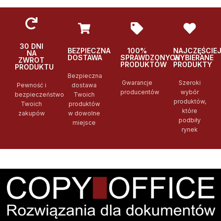
30 DNI
BEZPIECZNA
100%
NAJCZĘŚCIE
NA
DOSTAWA
SPRAWDZONYCH
WYBIERANE
ZWROT
PRODUKTÓW
PRODUKTY
PRODUKTU
Bezpieczna
Gwarancje
Szeroki
Pewność i
dostawa
producentów
wybór
bezpieczeństwo
Twoich
produktów,
Twoich
produktów
które
zakupów
w dowolne
podbiły
miejsce
rynek