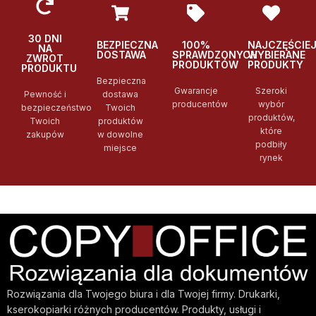
30 DNI
BEZPIECZNA
100%
NAJCZĘŚCIE
NA
DOSTAWA
SPRAWDZONYCH
WYBIERANE
ZWROT
PRODUKTÓW
PRODUKTY
PRODUKTU
Bezpieczna
Gwarancje
Szeroki
Pewność i
dostawa
producentów
wybór
bezpieczeństwo
Twoich
produktów,
Twoich
produktów
które
zakupów
w dowolne
podbiły
miejsce
rynek
Rozwiązania dla Twojego biura i dla Twojej firmy. Drukarki,
kserokopiarki różnych producentów. Produkty, usługi i