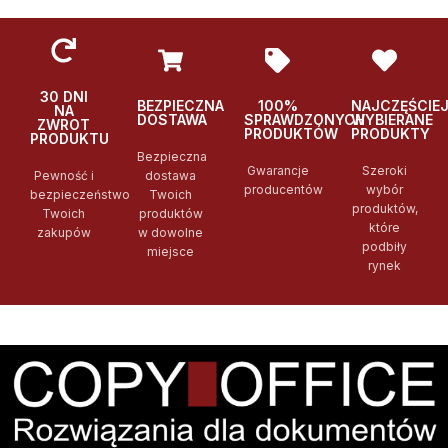
30 DNI
BEZPIECZNA
100%
NAJCZĘŚCIE
NA
DOSTAWA
SPRAWDZONYCH
WYBIERANE
ZWROT
PRODUKTÓW
PRODUKTY
PRODUKTU
Bezpieczna
Gwarancje
Szeroki
Pewność i
dostawa
producentów
wybór
bezpieczeństwo
Twoich
produktów,
Twoich
produktów
które
zakupów
w dowolne
podbiły
miejsce
rynek