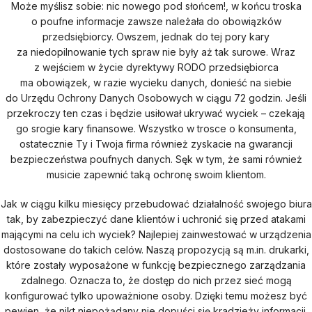
Może myślisz sobie: nic nowego pod słońcem!, w końcu troska
o poufne informacje zawsze należała do obowiązków
przedsiębiorcy. Owszem, jednak do tej pory kary
za niedopilnowanie tych spraw nie były aż tak surowe. Wraz
z wejściem w życie dyrektywy RODO przedsiębiorca
ma obowiązek, w razie wycieku danych, donieść na siebie
do Urzędu Ochrony Danych Osobowych w ciągu 72 godzin. Jeśli
przekroczy ten czas i będzie usiłował ukrywać wyciek – czekają
go srogie kary finansowe. Wszystko w trosce o konsumenta,
ostatecznie Ty i Twoja firma również zyskacie na gwarancji
bezpieczeństwa poufnych danych. Sęk w tym, że sami również
musicie zapewnić taką ochronę swoim klientom.
Jak w ciągu kilku miesięcy przebudować działalność swojego biura
tak, by zabezpieczyć dane klientów i uchronić się przed atakami
mającymi na celu ich wyciek? Najlepiej zainwestować w urządzenia
dostosowane do takich celów. Naszą propozycją są m.in. drukarki,
które zostały wyposażone w funkcję bezpiecznego zarządzania
zdalnego. Oznacza to, że dostęp do nich przez sieć mogą
konfigurować tylko upoważnione osoby. Dzięki temu możesz być
pewien, że nikt niepożądany nie dopuści się kradzieży informacji.