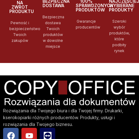
BEZPIECZNA
100%
NAJCZĘŚCIE
NA
DOSTAWA
SPRAWDZONYCH
WYBIERANE
ZWROT
PRODUKTÓW
PRODUKTY
PRODUKTU
Bezpieczna
Gwarancje
Szeroki
Pewność i
dostawa
producentów
wybór
bezpieczeństwo
Twoich
produktów,
Twoich
produktów
które
zakupów
w dowolne
podbiły
miejsce
rynek
Rozwiązania dla Twojego biura i dla Twojej firmy. Drukarki,
kserokopiarki różnych producentów. Produkty, usługi i
rozwiązania dla Twojego biznesu.