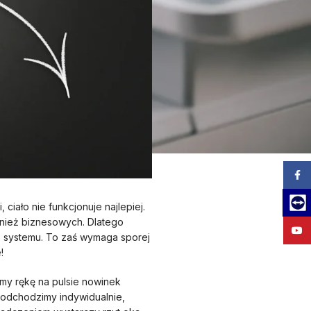
Zalog
Team
iało nie funkcjonuje najlepiej.
wnież biznesowych. Dlatego
YouT
o systemu. To zaś wymaga sporej
!
amy rękę na pulsie nowinek
a podchodzimy indywidualnie,