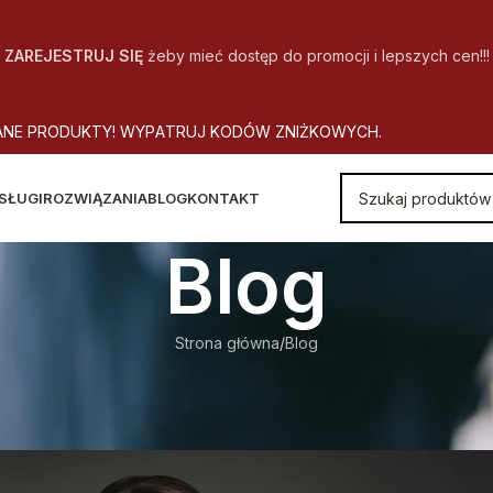
ZAREJESTRUJ SIĘ
żeby mieć dostęp do promocji i lepszych cen!!!
A
N
E
P
R
O
D
U
K
T
Y
!
W
Y
P
A
T
R
U
J
K
O
D
Ó
W
Z
N
I
Ż
K
O
W
Y
C
H
.
SŁUGI
ROZWIĄZANIA
BLOG
KONTAKT
Blog
Strona główna
Blog
BLOG
ZYŚCI Z OFERTY KONSULTING
utor
CopyOffice
Wł. 2018-02-08