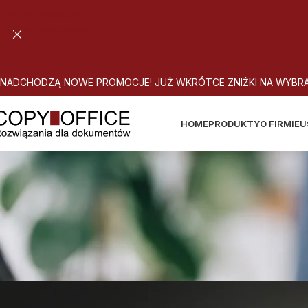
Skip to navigation
Skip to main content
N
A
D
C
H
O
D
Z
Ą
N
O
W
E
P
R
O
M
O
C
J
E
!
J
U
Ż
W
K
R
Ó
T
C
E
Z
N
I
Ż
K
I
N
A
W
Y
B
R
HOME
PRODUKTY
O FIRMIE
U
GWARANTOWANE KOR
A