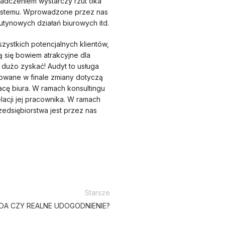
iadczeniem wystarczy rzut oka
 systemu. Wprowadzone przez nas
tynowych działań biurowych itd.
szystkich potencjalnych klientów,
 się bowiem atrakcyjne dla
 dużo zyskać! Audyt to usługa
owane w finale zmiany dotyczą
acę biura. W ramach konsultingu
lacji jej pracownika. W ramach
zedsiębiorstwa jest przez nas
Starsze
DA CZY REALNE UDOGODNIENIE?