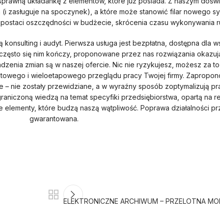
ć sprawną układankę z elementów, które już posiada. Z naszym dośw
m (i zasługuje na spoczynek), a które może stanowić filar nowego
postaci oszczędności w budżecie, skrócenia czasu wykonywania ru
 konsulting i audyt. Pierwsza usługa jest bezpłatna, dostępna dla w
często się nim kończy, proponowane przez nas rozwiązania okazują
enia zmian są w naszej ofercie. Nic nie ryzykujesz, możesz za to
towego i wieloetapowego przeglądu pracy Twojej firmy. Zapropon
e – nie zostały przewidziane, a w wyraźny sposób zoptymalizują pr
raniczoną wiedzą na temat specyfiki przedsiębiorstwa, opartą na re
e elementy, które budzą naszą wątpliwość. Poprawa działalności pr
gwarantowana.
ELEKTRONICZNE ARCHIWUM – PRZELOTNA MO