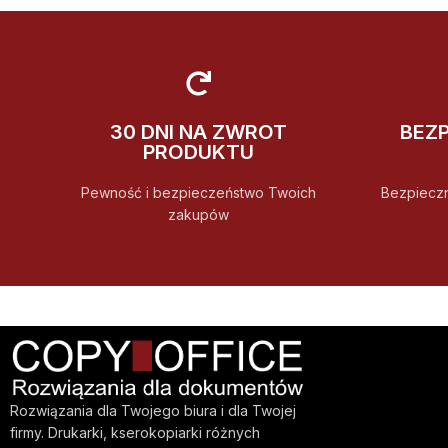
30 DNI NA ZWROT
BEZ
PRODUKTU
Pewność i bezpieczeństwo Twoich
Bezpiecz
zakupów
Rozwiązania dla Twojego biura i dla Twojej
firmy. Drukarki, kserokopiarki różnych