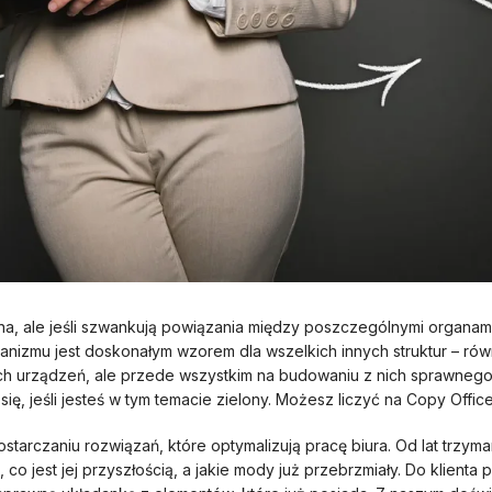
, ale jeśli szwankują powiązania między poszczególnymi organami, c
anizmu jest doskonałym wzorem dla wszelkich innych struktur – ró
ch urządzeń, ale przede wszystkim na budowaniu z nich sprawneg
ię, jeśli jesteś w tym temacie zielony. Możesz liczyć na Copy Office
ostarczaniu rozwiązań, które optymalizują pracę biura. Od lat trzym
, co jest jej przyszłością, a jakie mody już przebrzmiały. Do klient