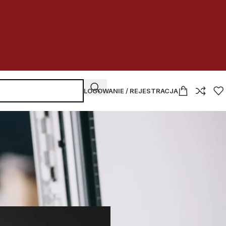
LOGOWANIE / REJESTRACJA
NAJNOWSZE WPISY
OWEJ
Kupować
czy dzierżawić
w budżetówce
2026-07-30