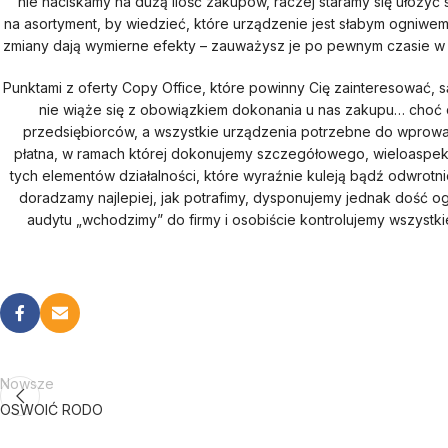
nie naciskamy na dużą ilość zakupów, raczej staramy się ułoży
na asortyment, by wiedzieć, które urządzenie jest słabym ogniwe
zmiany dają wymierne efekty – zauważysz je po pewnym czasie w 
Punktami z oferty Copy Office, które powinny Cię zainteresować, są
nie wiąże się z obowiązkiem dokonania u nas zakupu… choć 
przedsiębiorców, a wszystkie urządzenia potrzebne do wprowadz
płatna, w ramach której dokonujemy szczegółowego, wieloaspek
tych elementów działalności, które wyraźnie kuleją bądź odwrotni
doradzamy najlepiej, jak potrafimy, dysponujemy jednak dość og
audytu „wchodzimy” do firmy i osobiście kontrolujemy wszystki
Nowsze
OSWOIĆ RODO