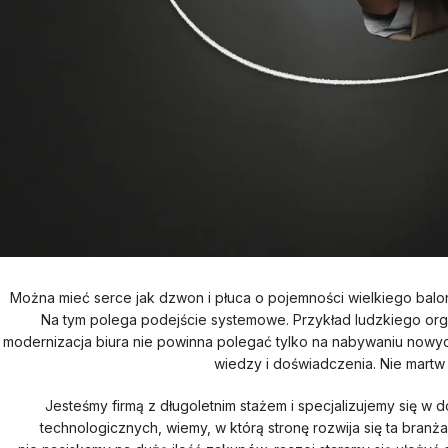
Można mieć serce jak dzwon i płuca o pojemności wielkiego balona
Na tym polega podejście systemowe. Przykład ludzkiego org
modernizacja biura nie powinna polegać tylko na nabywaniu nowy
wiedzy i doświadczenia. Nie martw s
Jesteśmy firmą z długoletnim stażem i specjalizujemy się w d
technologicznych, wiemy, w którą stronę rozwija się ta branża