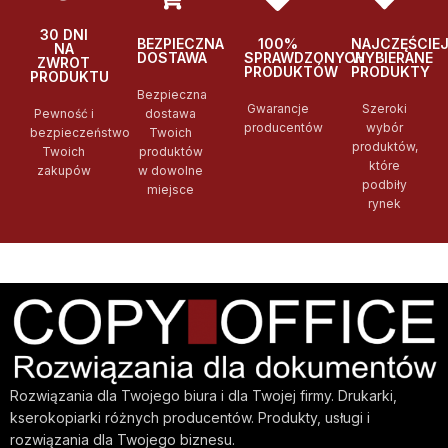
30 DNI
BEZPIECZNA
100%
NAJCZĘŚCIE
NA
DOSTAWA
SPRAWDZONYCH
WYBIERANE
ZWROT
PRODUKTÓW
PRODUKTY
PRODUKTU
Bezpieczna
Gwarancje
Szeroki
Pewność i
dostawa
producentów
wybór
bezpieczeństwo
Twoich
produktów,
Twoich
produktów
które
zakupów
w dowolne
podbiły
miejsce
rynek
Rozwiązania dla Twojego biura i dla Twojej firmy. Drukarki,
kserokopiarki różnych producentów. Produkty, usługi i
rozwiązania dla Twojego biznesu.