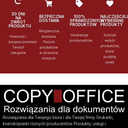
30 DNI
BEZPIECZNA
100%
NAJCZĘŚCIE
NA
DOSTAWA
SPRAWDZONYCH
WYBIERANE
ZWROT
PRODUKTÓW
PRODUKTY
PRODUKTU
Bezpieczna
Gwarancje
Szeroki
Pewność i
dostawa
producentów
wybór
bezpieczeństwo
Twoich
produktów,
Twoich
produktów
które
zakupów
w dowolne
podbiły
miejsce
rynek
Rozwiązania dla Twojego biura i dla Twojej firmy. Drukarki,
kserokopiarki różnych producentów. Produkty, usługi i