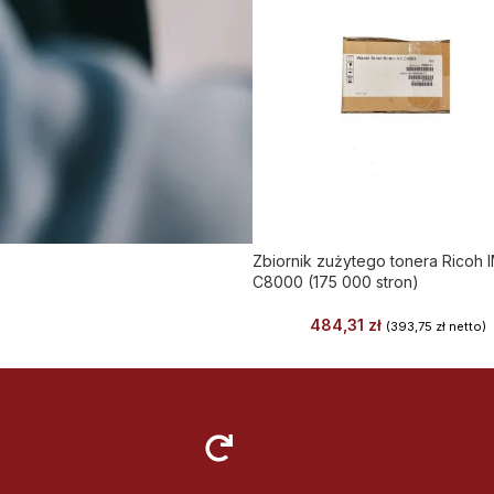
Zbiornik zużytego tonera Ricoh 
C8000 (175 000 stron)
484,31
zł
(
393,75
zł
netto)