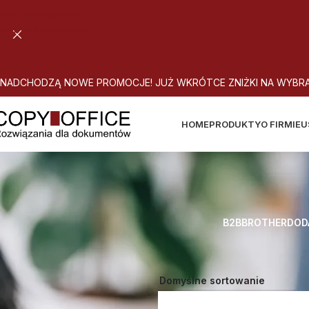
Skip to navigation
Skip to main content
N
A
D
C
H
O
D
Z
Ą
N
O
W
E
P
R
O
M
O
C
J
E
!
J
U
Ż
W
K
R
Ó
T
C
E
Z
N
I
Ż
K
I
N
A
W
Y
B
R
HOME
PRODUKTY
O FIRMIE
U
B2B
BROTHER
DOD
Strona główna
Atrybut produktu: