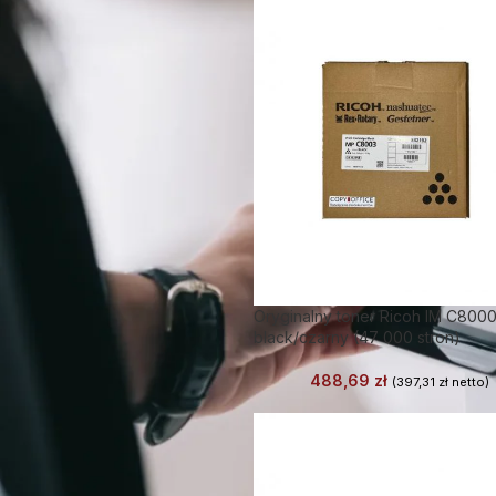
Oryginalny toner Ricoh IM C800
black/czarny (47 000 stron)
488,69
zł
(
397,31
zł
netto)