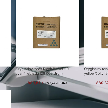
0
Oryginalny toner Ricoh IM C8000
Oryginalny ton
cyan/niebieski (26 000 stron)
yellow/żółty (
889,87
zł
889,8
(
723,47
zł
netto)