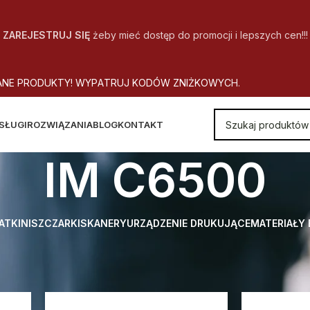
ZAREJESTRUJ SIĘ
żeby mieć dostęp do promocji i lepszych cen!!!
A
N
E
P
R
O
D
U
K
T
Y
!
W
Y
P
A
T
R
U
J
K
O
D
Ó
W
Z
N
I
Ż
K
O
W
Y
C
H
.
SŁUGI
ROZWIĄZANIA
BLOG
KONTAKT
IM C6500
ATKI
NISZCZARKI
SKANERY
URZĄDZENIE DRUKUJĄCE
MATERIAŁY
 Model urządzenia
IM C6500