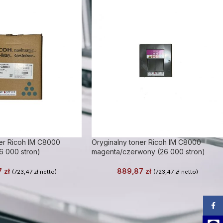
er Ricoh IM C8000
Oryginalny toner Ricoh IM C8000
26 000 stron)
magenta/czerwony (26 000 stron)
7
zł
889,87
zł
(
723,47
zł
netto)
(
723,47
zł
netto)
Zalog