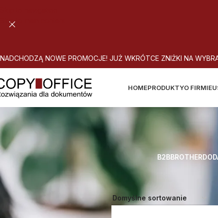
Skip to navigation
Skip to main content
N
A
D
C
H
O
D
Z
Ą
N
O
W
E
P
R
O
M
O
C
J
E
!
J
U
Ż
W
K
R
Ó
T
C
E
Z
N
I
Ż
K
I
N
A
W
Y
B
R
HOME
PRODUKTY
O FIRMIE
U
B2B
BROTHER
DOD
Strona główna
Atrybut produktu: