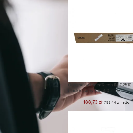
Oryginalny toner Ricoh IM C2510
black/czarny (16 500 stron)
188,73
zł
(
153,44
zł
netto)