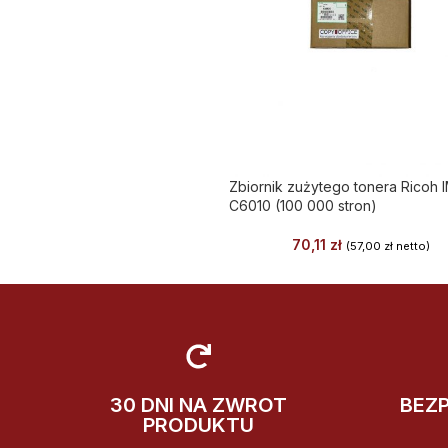
Zbiornik zużytego tonera Ricoh 
C6010 (100 000 stron)
70,11
zł
(
57,00
zł
netto)
30 DNI NA ZWROT
BEZ
PRODUKTU