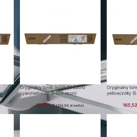
Oryginalny toner Ricoh IM C2510
Oryginalny ton
cyan/niebieski (5 500 stron)
yellow/żółty (5
165,51
zł
165,5
(
134,56
zł
netto)