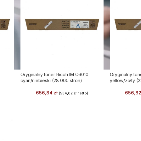
Oryginalny toner Ricoh IM C6010
Oryginalny ton
cyan/niebieski (28 000 stron)
yellow/żółty (
656,84
zł
656,8
(
534,02
zł
netto)