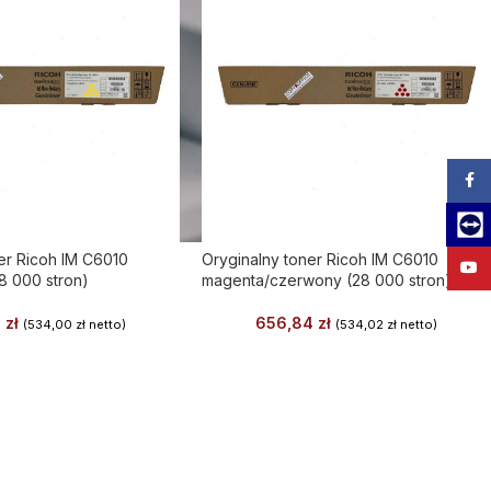
Zalog
Team
er Ricoh IM C6010
Oryginalny toner Ricoh IM C6010
YouT
28 000 stron)
magenta/czerwony (28 000 stron)
2
zł
656,84
zł
(
534,00
zł
netto)
(
534,02
zł
netto)