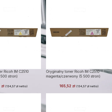
er Ricoh IM C2510
Oryginalny toner Ricoh IM C2510
 500 stron)
magenta/czerwony (5 500 stron)
2
zł
165,52
zł
(
134,57
zł
netto)
(
134,57
zł
netto)