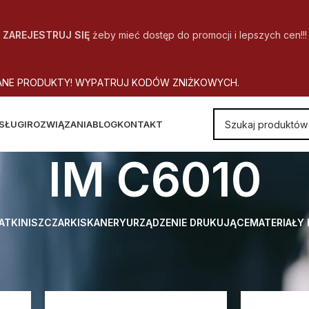
ZAREJESTRUJ SIĘ
żeby mieć dostęp do promocji i lepszych cen!!!
A
N
E
P
R
O
D
U
K
T
Y
!
W
Y
P
A
T
R
U
J
K
O
D
Ó
W
Z
N
I
Ż
K
O
W
Y
C
H
.
SŁUGI
ROZWIĄZANIA
BLOG
KONTAKT
IM C6010
ATKI
NISZCZARKI
SKANERY
URZĄDZENIE DRUKUJĄCE
MATERIAŁY
 Model urządzenia
IM C6010