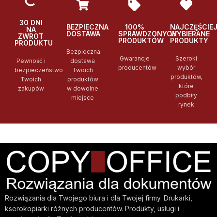
30 DNI
BEZPIECZNA
100%
NAJCZĘŚCIE
NA
DOSTAWA
SPRAWDZONYCH
WYBIERANE
ZWROT
PRODUKTÓW
PRODUKTY
PRODUKTU
Bezpieczna
Gwarancje
Szeroki
Pewność i
dostawa
producentów
wybór
bezpieczeństwo
Twoich
produktów,
Twoich
produktów
które
zakupów
w dowolne
podbiły
miejsce
rynek
Rozwiązania dla Twojego biura i dla Twojej firmy. Drukarki,
kserokopiarki różnych producentów. Produkty, usługi i