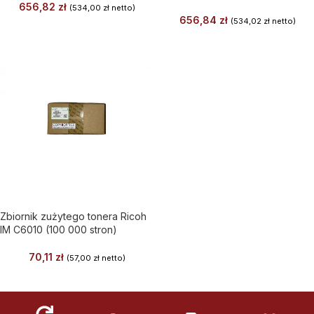
656,82
zł
(
534,00
zł
netto)
656,84
zł
(
534,02
zł
netto)
Zbiornik zużytego tonera Ricoh
IM C6010 (100 000 stron)
70,11
zł
(
57,00
zł
netto)