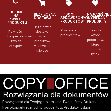
30 DNI
BEZPIECZNA
100%
NAJCZĘŚCIE
NA
DOSTAWA
SPRAWDZONYCH
WYBIERANE
ZWROT
PRODUKTÓW
PRODUKTY
PRODUKTU
Bezpieczna
Gwarancje
Szeroki
Pewność i
dostawa
producentów
wybór
bezpieczeństwo
Twoich
produktów,
Twoich
produktów
które
zakupów
w dowolne
podbiły
miejsce
rynek
Rozwiązania dla Twojego biura i dla Twojej firmy. Drukarki,
kserokopiarki różnych producentów. Produkty, usługi i