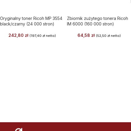
Oryginalny toner Ricoh MP 3554
Zbiornik zużytego tonera Ricoh
black/czarny (24 000 stron)
IM 6000 (160 000 stron)
242,80
zł
64,58
zł
(
197,40
zł
netto)
(
52,50
zł
netto)