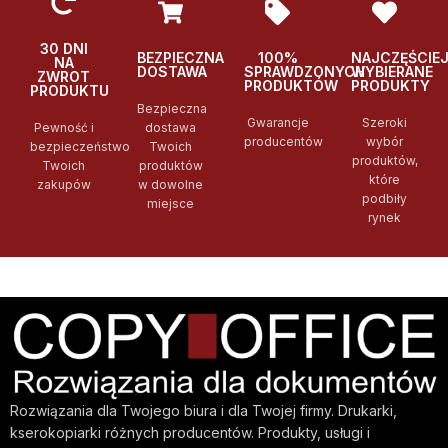
30 DNI
BEZPIECZNA
100%
NAJCZĘŚCIE
NA
DOSTAWA
SPRAWDZONYCH
WYBIERANE
ZWROT
PRODUKTÓW
PRODUKTY
PRODUKTU
Bezpieczna
Gwarancje
Szeroki
Pewność i
dostawa
producentów
wybór
bezpieczeństwo
Twoich
produktów,
Twoich
produktów
które
zakupów
w dowolne
podbiły
miejsce
rynek
Rozwiązania dla Twojego biura i dla Twojej firmy. Drukarki,
kserokopiarki różnych producentów. Produkty, usługi i