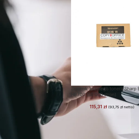
Zbiornik zużytego tonera Sharp 
HB700 (50 000 stron)
115,31
zł
(
93,75
zł
netto)