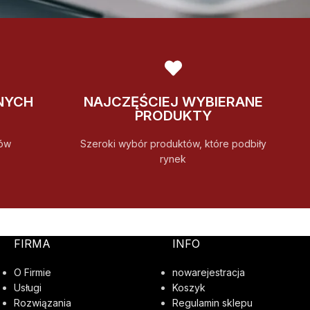
NYCH
NAJCZĘŚCIEJ WYBIERANE
PRODUKTY
ów
Szeroki wybór produktów, które podbiły
rynek
FIRMA
INFO
O Firmie
nowarejestracja
Usługi
Koszyk
Rozwiązania
Regulamin sklepu