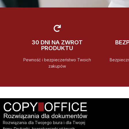
30 DNI NA ZWROT
BEZ
PRODUKTU
Pewność i bezpieczeństwo Twoich
Bezpiecz
zakupów
Rozwiązania dla Twojego biura i dla Twojej
firmy. Drukarki, kserokopiarki różnych