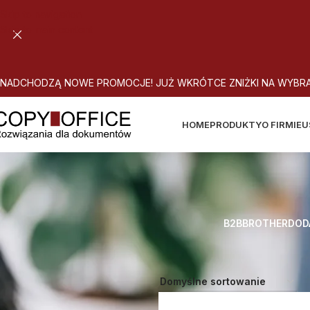
Skip to navigation
Skip to main content
N
A
D
C
H
O
D
Z
Ą
N
O
W
E
P
R
O
M
O
C
J
E
!
J
U
Ż
W
K
R
Ó
T
C
E
Z
N
I
Ż
K
I
N
A
W
Y
B
R
HOME
PRODUKTY
O FIRMIE
U
B2B
BROTHER
DOD
Strona główna
Atrybut produktu: