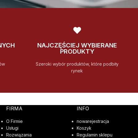
NYCH
NAJCZĘŚCIEJ WYBIERANE
PRODUKTY
ów
Szeroki wybór produktów, które podbiły
rynek
FIRMA
INFO
O Firmie
nowarejestracja
Usługi
Koszyk
Rozwiązania
Regulamin sklepu