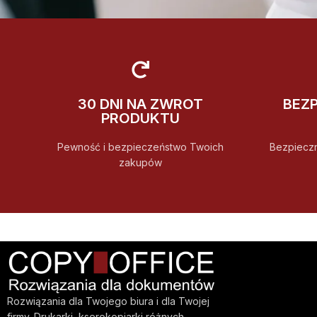
30 DNI NA ZWROT
BEZ
PRODUKTU
Pewność i bezpieczeństwo Twoich
Bezpiecz
zakupów
Rozwiązania dla Twojego biura i dla Twojej
firmy. Drukarki, kserokopiarki różnych