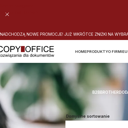
Skip to navigation
Skip to main content
N
A
D
C
H
O
D
Z
Ą
N
O
W
E
P
R
O
M
O
C
J
E
!
J
U
Ż
W
K
R
Ó
T
C
E
Z
N
I
Ż
K
I
N
A
W
Y
B
R
HOME
PRODUKTY
O FIRMIE
U
B2B
BROTHER
DOD
Strona główna
Atrybut produktu: