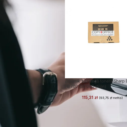
Zbiornik zużytego tonera Sharp 
HB700 (50 000 stron)
115,31
zł
(
93,75
zł
netto)