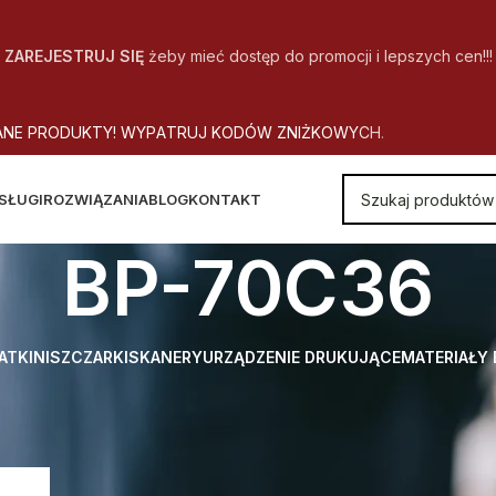
ZAREJESTRUJ SIĘ
żeby mieć dostęp do promocji i lepszych cen!!!
A
N
E
P
R
O
D
U
K
T
Y
!
W
Y
P
A
T
R
U
J
K
O
D
Ó
W
Z
N
I
Ż
K
O
W
Y
C
H
.
SŁUGI
ROZWIĄZANIA
BLOG
KONTAKT
BP-70C36
ATKI
NISZCZARKI
SKANERY
URZĄDZENIE DRUKUJĄCE
MATERIAŁY
 Model urządzenia
BP-70C36