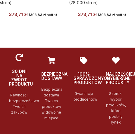
stron)
(28 000 stron)
373,71
zł
373,71
zł
(
303,83
zł
netto)
(
303,83
zł
netto)
30 DNI
BEZPIECZNA
100%
NAJCZĘŚCIE
NA
DOSTAWA
SPRAWDZONYCH
WYBIERANE
ZWROT
PRODUKTÓW
PRODUKTY
PRODUKTU
Bezpieczna
Gwarancje
Szeroki
Pewność i
dostawa
producentów
wybór
bezpieczeństwo
Twoich
produktów,
Twoich
produktów
które
zakupów
w dowolne
podbiły
miejsce
rynek