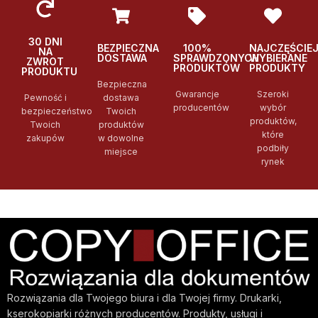
30 DNI
BEZPIECZNA
100%
NAJCZĘŚCIE
NA
DOSTAWA
SPRAWDZONYCH
WYBIERANE
ZWROT
PRODUKTÓW
PRODUKTY
PRODUKTU
Bezpieczna
Gwarancje
Szeroki
Pewność i
dostawa
producentów
wybór
bezpieczeństwo
Twoich
produktów,
Twoich
produktów
które
zakupów
w dowolne
podbiły
miejsce
rynek
Rozwiązania dla Twojego biura i dla Twojej firmy. Drukarki,
kserokopiarki różnych producentów. Produkty, usługi i