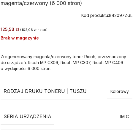
magenta/czerwony (6 000 stron)
Kod produktu:
842097ZGL
125,53
zł
(
102,06
zł
netto)
Brak w magazynie
Zregenerowany magenta/czerwony toner Ricoh, przeznaczony
do urządzeń: Ricoh MP C306, Ricoh MP C307, Ricoh MP C406
o wydajności 6 000 stron.
RODZAJ DRUKU TONERU | TUSZU
Kolorowy
SERIA URZĄDZENIA
IM C