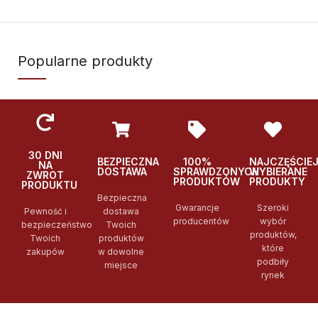
Popularne produkty
30 DNI
BEZPIECZNA
100%
NAJCZĘŚCIE
NA
DOSTAWA
SPRAWDZONYCH
WYBIERANE
ZWROT
PRODUKTÓW
PRODUKTY
PRODUKTU
Bezpieczna
Gwarancje
Szeroki
Pewność i
dostawa
producentów
wybór
bezpieczeństwo
Twoich
produktów,
Twoich
produktów
które
zakupów
w dowolne
podbiły
miejsce
rynek