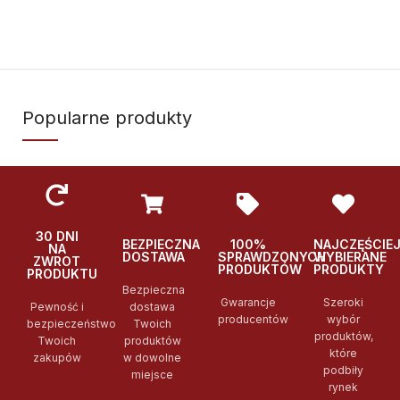
Popularne produkty
30 DNI
BEZPIECZNA
100%
NAJCZĘŚCIE
NA
DOSTAWA
SPRAWDZONYCH
WYBIERANE
ZWROT
PRODUKTÓW
PRODUKTY
PRODUKTU
Bezpieczna
Gwarancje
Szeroki
Pewność i
dostawa
producentów
wybór
bezpieczeństwo
Twoich
produktów,
Twoich
produktów
które
zakupów
w dowolne
podbiły
miejsce
rynek