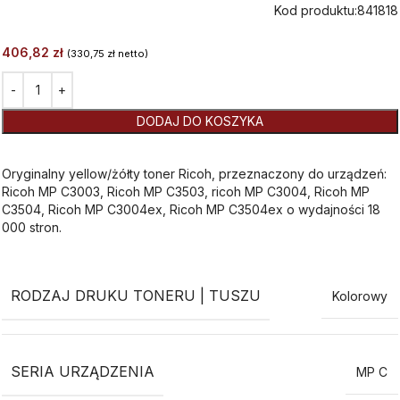
Kod produktu:
841818
406,82
zł
(
330,75
zł
netto)
Alternative:
DODAJ DO KOSZYKA
Oryginalny yellow/żółty toner Ricoh, przeznaczony do urządzeń:
Ricoh MP C3003, Ricoh MP C3503, ricoh MP C3004, Ricoh MP
C3504, Ricoh MP C3004ex, Ricoh MP C3504ex o wydajności 18
000 stron.
RODZAJ DRUKU TONERU | TUSZU
Kolorowy
SERIA URZĄDZENIA
MP C