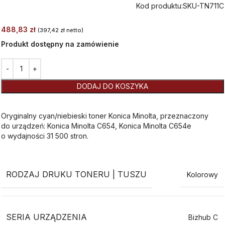
Kod produktu:
SKU-TN711C
488,83
zł
(
397,42
zł
netto)
Produkt dostępny na zamówienie
Alternative:
DODAJ DO KOSZYKA
Oryginalny cyan/niebieski toner Konica Minolta, przeznaczony
do urządzeń: Konica Minolta C654, Konica Minolta C654e
o wydajności 31 500 stron.
RODZAJ DRUKU TONERU | TUSZU
Kolorowy
SERIA URZĄDZENIA
Bizhub C