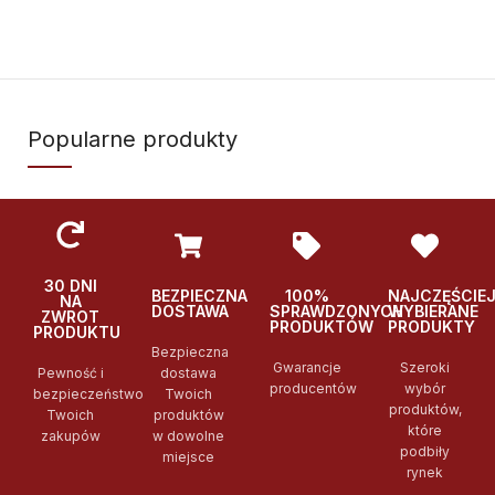
Popularne produkty
30 DNI
BEZPIECZNA
100%
NAJCZĘŚCIE
NA
DOSTAWA
SPRAWDZONYCH
WYBIERANE
ZWROT
PRODUKTÓW
PRODUKTY
PRODUKTU
Bezpieczna
Gwarancje
Szeroki
Pewność i
dostawa
producentów
wybór
bezpieczeństwo
Twoich
produktów,
Twoich
produktów
które
zakupów
w dowolne
podbiły
miejsce
rynek