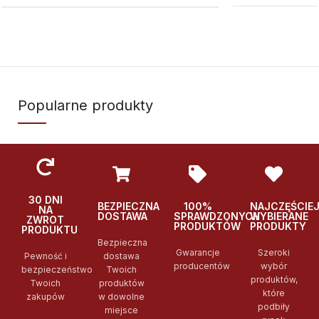
Popularne produkty
30 DNI
BEZPIECZNA
100%
NAJCZĘŚCIE
NA
DOSTAWA
SPRAWDZONYCH
WYBIERANE
ZWROT
PRODUKTÓW
PRODUKTY
PRODUKTU
Bezpieczna
Gwarancje
Szeroki
Pewność i
dostawa
producentów
wybór
bezpieczeństwo
Twoich
produktów,
Twoich
produktów
które
zakupów
w dowolne
podbiły
miejsce