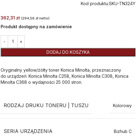
Kod produktu:
SKU-TN324Y
362,31
zł
(
294,56
zł
netto)
Produkt dostępny na zamówienie
Alternative:
DODAJ DO KOSZYKA
Oryginalny yellow/żółty toner Konica Minolta, przeznaczony
do urządzeń: Konica Minolta C258, Konica Minolta C308, Konica
Minolta C368 o wydajności 25 000 stron.
RODZAJ DRUKU TONERU | TUSZU
Kolorowy
SERIA URZĄDZENIA
Bizhub C