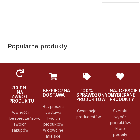
Popularne produkty
30 DNI
BEZPIECZNA
100%
NAJCZĘŚCIE
NA
DOSTAWA
SPRAWDZONYCH
WYBIERANE
ZWROT
PRODUKTÓW
PRODUKTY
PRODUKTU
Bezpieczna
Gwarancje
Szeroki
Pewność i
dostawa
producentów
wybór
bezpieczeństwo
Twoich
produktów,
Twoich
produktów
które
zakupów
w dowolne
podbiły
miejsce