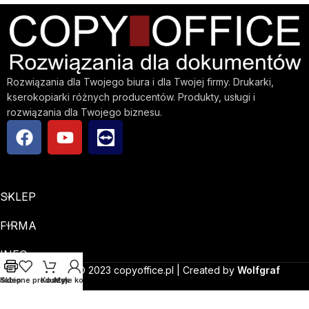
Rozwiązania dla Twojego biura i dla Twojej firmy. Drukarki,
kserokopiarki różnych producentów. Produkty, usługi i
rozwiązania dla Twojego biznesu.
SKLEP
FIRMA
INFO
Copyright © 2023 copyoffice.pl | Created by
Wolfgraf
Ulubione produkty
Sklep
Koszyk
Moje konto