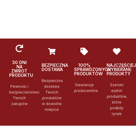
30 DNI
BEZPIECZNA
100%
NAJCZĘŚCIE
NA
DOSTAWA
SPRAWDZONYCH
WYBIERANE
ZWROT
PRODUKTÓW
PRODUKTY
PRODUKTU
Bezpieczna
Gwarancje
Szeroki
Pewność i
dostawa
producentów
wybór
bezpieczeństwo
Twoich
produktów,
Twoich
produktów
które
zakupów
w dowolne
podbiły
miejsce
rynek