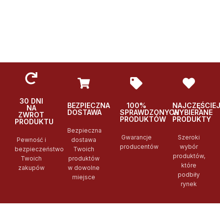
30 DNI
BEZPIECZNA
100%
NAJCZĘŚCIE
NA
DOSTAWA
SPRAWDZONYCH
WYBIERANE
ZWROT
PRODUKTÓW
PRODUKTY
PRODUKTU
Bezpieczna
Gwarancje
Szeroki
Pewność i
dostawa
producentów
wybór
bezpieczeństwo
Twoich
produktów,
Twoich
produktów
które
zakupów
w dowolne
podbiły
miejsce
rynek