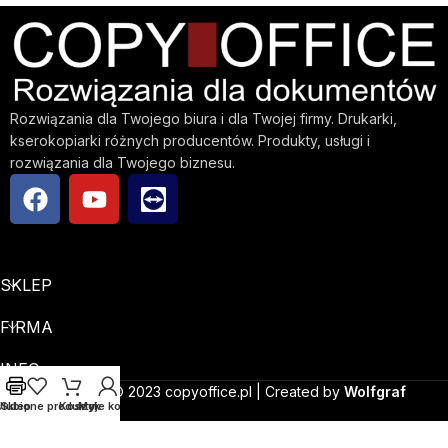
Rozwiązania dla Twojego biura i dla Twojej firmy. Drukarki,
kserokopiarki różnych producentów. Produkty, usługi i
rozwiązania dla Twojego biznesu.
SKLEP
FIRMA
INFO
Copyright © 2023 copyoffice.pl | Created by
Wolfgraf
Ulubione produkty
Sklep
Koszyk
Moje konto