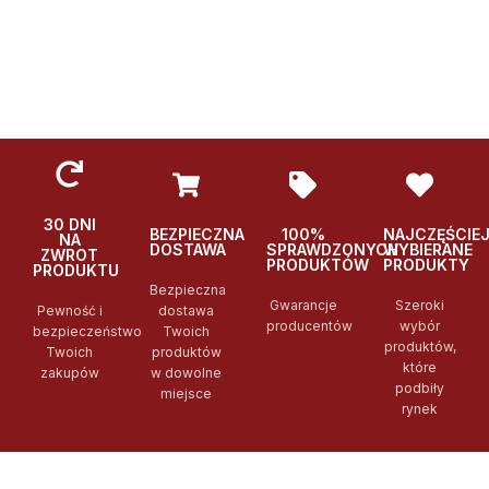
30 DNI
BEZPIECZNA
100%
NAJCZĘŚCIE
NA
DOSTAWA
SPRAWDZONYCH
WYBIERANE
ZWROT
PRODUKTÓW
PRODUKTY
PRODUKTU
Bezpieczna
Gwarancje
Szeroki
Pewność i
dostawa
producentów
wybór
bezpieczeństwo
Twoich
produktów,
Twoich
produktów
które
zakupów
w dowolne
podbiły
miejsce
rynek