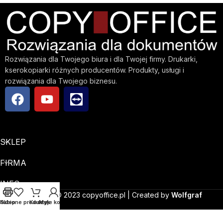
Rozwiązania dla Twojego biura i dla Twojej firmy. Drukarki,
kserokopiarki różnych producentów. Produkty, usługi i
rozwiązania dla Twojego biznesu.
SKLEP
FIRMA
INFO
Copyright © 2023 copyoffice.pl | Created by
Wolfgraf
Ulubione produkty
Sklep
Koszyk
Moje konto