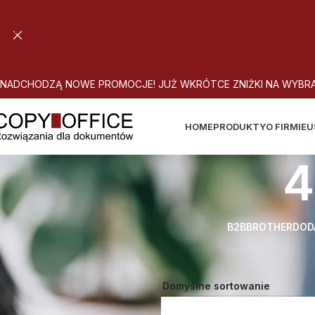
Skip to navigation
Skip to main content
N
A
D
C
H
O
D
Z
Ą
N
O
W
E
P
R
O
M
O
C
J
E
!
J
U
Ż
W
K
R
Ó
T
C
E
Z
N
I
Ż
K
I
N
A
W
Y
B
R
HOME
PRODUKTY
O FIRMIE
U
4
B2B
BROTHER
DOD
Strona główna
Atrybut produktu: