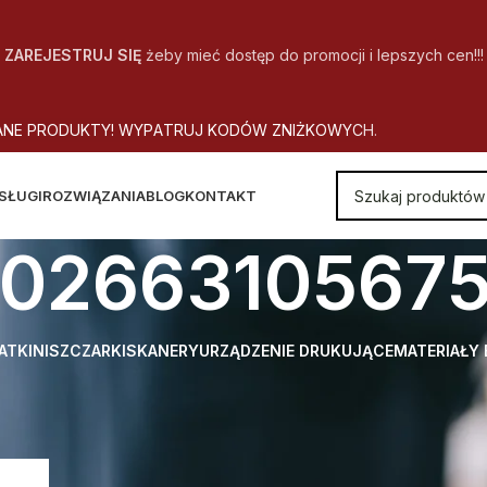
ZAREJESTRUJ SIĘ
żeby mieć dostęp do promocji i lepszych cen!!!
A
N
E
P
R
O
D
U
K
T
Y
!
W
Y
P
A
T
R
U
J
K
O
D
Ó
W
Z
N
I
Ż
K
O
W
Y
C
H
.
SŁUGI
ROZWIĄZANIA
BLOG
KONTAKT
0266310567
ATKI
NISZCZARKI
SKANERY
URZĄDZENIE DRUKUJĄCE
MATERIAŁY
 EAN
4026631056755