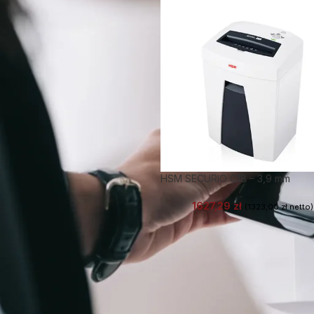
HSM SECURIO C18 – 3,9 mm
1627,29
zł
(
1323,00
zł
netto)