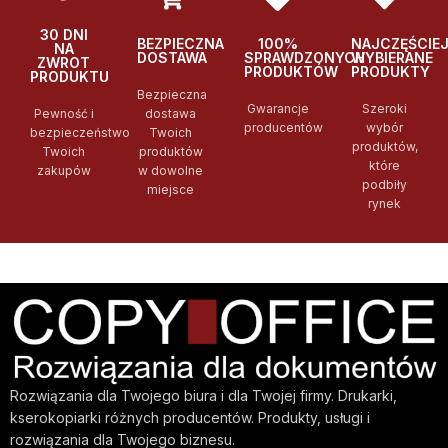
30 DNI
BEZPIECZNA
100%
NAJCZĘŚCIE
NA
DOSTAWA
SPRAWDZONYCH
WYBIERANE
ZWROT
PRODUKTÓW
PRODUKTY
PRODUKTU
Bezpieczna
Gwarancje
Szeroki
Pewność i
dostawa
producentów
wybór
bezpieczeństwo
Twoich
produktów,
Twoich
produktów
które
zakupów
w dowolne
podbiły
miejsce
rynek
Rozwiązania dla Twojego biura i dla Twojej firmy. Drukarki,
kserokopiarki różnych producentów. Produkty, usługi i
rozwiązania dla Twojego biznesu.