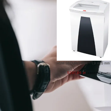
HSM SECURIO B34 – 1,9 x 15 mm
5291,46
zł
(
4302,00
zł
netto