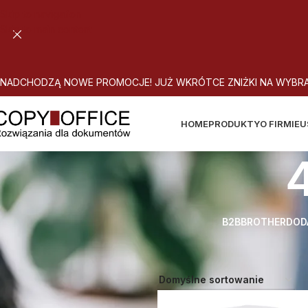
Skip to navigation
Skip to main content
N
A
D
C
H
O
D
Z
Ą
N
O
W
E
P
R
O
M
O
C
J
E
!
J
U
Ż
W
K
R
Ó
T
C
E
Z
N
I
Ż
K
I
N
A
W
Y
B
R
HOME
PRODUKTY
O FIRMIE
U
B2B
BROTHER
DOD
Strona główna
Atrybut produktu: