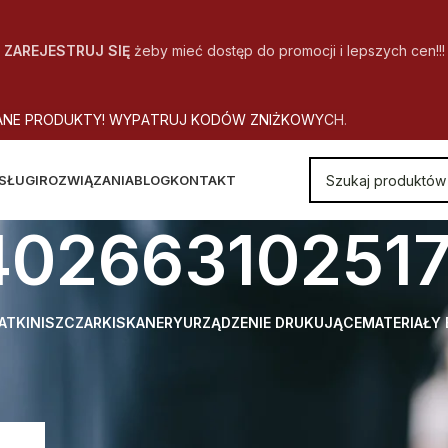
ZAREJESTRUJ SIĘ
żeby mieć dostęp do promocji i lepszych cen!!!
A
N
E
P
R
O
D
U
K
T
Y
!
W
Y
P
A
T
R
U
J
K
O
D
Ó
W
Z
N
I
Ż
K
O
W
Y
C
H
.
SŁUGI
ROZWIĄZANIA
BLOG
KONTAKT
402663102517
ATKI
NISZCZARKI
SKANERY
URZĄDZENIE DRUKUJĄCE
MATERIAŁY
 EAN
4026631025171