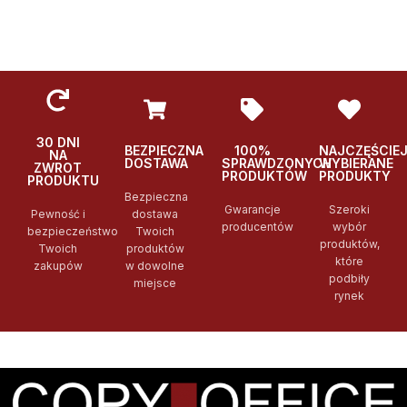
30 DNI
BEZPIECZNA
100%
NAJCZĘŚCIE
NA
DOSTAWA
SPRAWDZONYCH
WYBIERANE
ZWROT
PRODUKTÓW
PRODUKTY
PRODUKTU
Bezpieczna
Gwarancje
Szeroki
Pewność i
dostawa
producentów
wybór
bezpieczeństwo
Twoich
produktów,
Twoich
produktów
które
zakupów
w dowolne
podbiły
miejsce
rynek