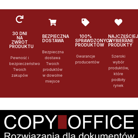
30 DNI
BEZPIECZNA
100%
NAJCZĘŚCIE
NA
DOSTAWA
SPRAWDZONYCH
WYBIERANE
ZWROT
PRODUKTÓW
PRODUKTY
PRODUKTU
Bezpieczna
Gwarancje
Szeroki
Pewność i
dostawa
producentów
wybór
bezpieczeństwo
Twoich
produktów,
Twoich
produktów
które
zakupów
w dowolne
podbiły
miejsce
rynek