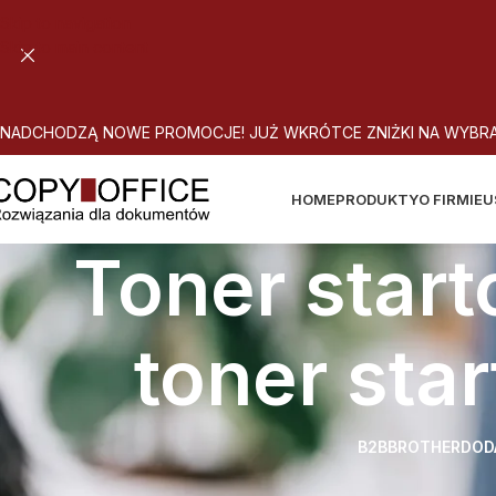
Skip to navigation
Skip to main content
N
A
D
C
H
O
D
Z
Ą
N
O
W
E
P
R
O
M
O
C
J
E
!
J
U
Ż
W
K
R
Ó
T
C
E
Z
N
I
Ż
K
I
N
A
W
Y
B
R
HOME
PRODUKTY
O FIRMIE
U
Toner start
toner star
B2B
BROTHER
DOD
Strona główna
Atrybut produktu: