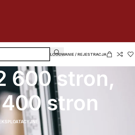
LOGOWANIE / REJESTRACJA
2 600 stron,
1 400 stron
 EKSPLOATACYJNE
r startowy kolor – 1 400 stron