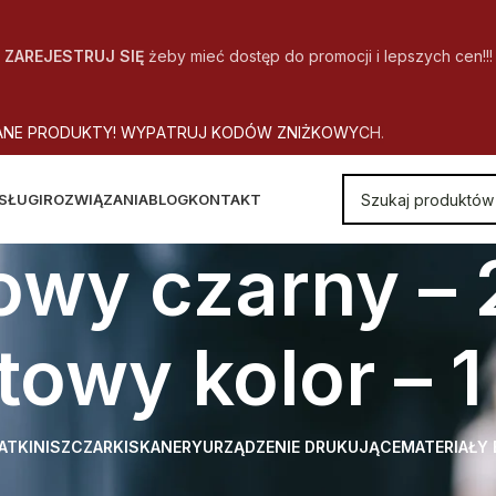
ZAREJESTRUJ SIĘ
żeby mieć dostęp do promocji i lepszych cen!!!
A
N
E
P
R
O
D
U
K
T
Y
!
W
Y
P
A
T
R
U
J
K
O
D
Ó
W
Z
N
I
Ż
K
O
W
Y
C
H
.
SŁUGI
ROZWIĄZANIA
BLOG
KONTAKT
owy czarny – 
towy kolor – 
ATKI
NISZCZARKI
SKANERY
URZĄDZENIE DRUKUJĄCE
MATERIAŁY
 Cena urządzenia zawiera
Toner startowy czarny – 2 600 stron, tone