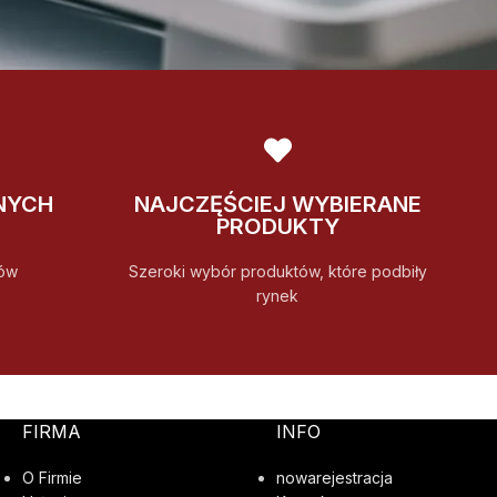
NYCH
NAJCZĘŚCIEJ WYBIERANE
PRODUKTY
ów
Szeroki wybór produktów, które podbiły
rynek
FIRMA
INFO
O Firmie
nowarejestracja