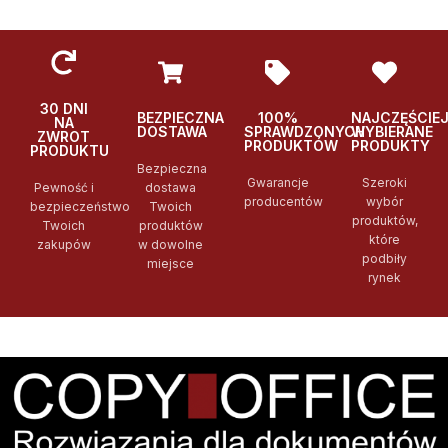
30 DNI
BEZPIECZNA
100%
NAJCZĘŚCIE
NA
DOSTAWA
SPRAWDZONYCH
WYBIERANE
ZWROT
PRODUKTÓW
PRODUKTY
PRODUKTU
Bezpieczna
Gwarancje
Szeroki
Pewność i
dostawa
producentów
wybór
bezpieczeństwo
Twoich
produktów,
Twoich
produktów
które
zakupów
w dowolne
podbiły
miejsce
rynek