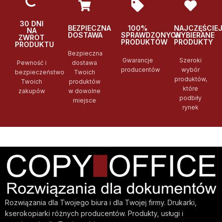
30 DNI
BEZPIECZNA
100%
NAJCZĘŚCIE
NA
DOSTAWA
SPRAWDZONYCH
WYBIERANE
ZWROT
PRODUKTÓW
PRODUKTY
PRODUKTU
Bezpieczna
Gwarancje
Szeroki
Pewność i
dostawa
producentów
wybór
bezpieczeństwo
Twoich
produktów,
Twoich
produktów
które
zakupów
w dowolne
podbiły
miejsce
rynek
Rozwiązania dla Twojego biura i dla Twojej firmy. Drukarki,
kserokopiarki różnych producentów. Produkty, usługi i