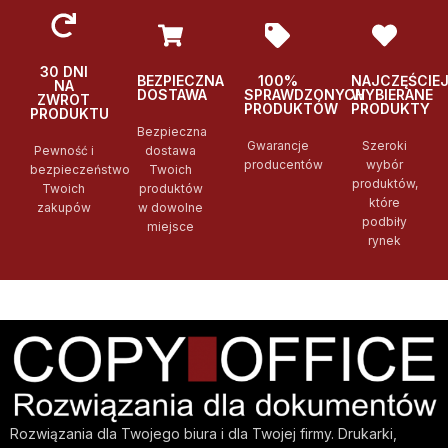
30 DNI
BEZPIECZNA
100%
NAJCZĘŚCIE
NA
DOSTAWA
SPRAWDZONYCH
WYBIERANE
ZWROT
PRODUKTÓW
PRODUKTY
PRODUKTU
Bezpieczna
Gwarancje
Szeroki
Pewność i
dostawa
producentów
wybór
bezpieczeństwo
Twoich
produktów,
Twoich
produktów
które
zakupów
w dowolne
podbiły
miejsce
rynek
Rozwiązania dla Twojego biura i dla Twojej firmy. Drukarki,